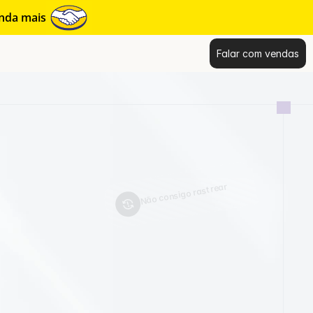
enda mais
Falar com vendas
Não consigo rastrear
a
n
t
é
m
q
u
i
p
e
s