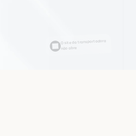
t
o
s
u
m
a
O site da transportadora 
não abre
e
o
n
d
e
v
o
c
ê