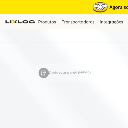
Agora so
Produtos
Transportadoras
Integrações
Onde está o meu pedido?
R
a
s
t
r
c
l
i
e
n
t
e