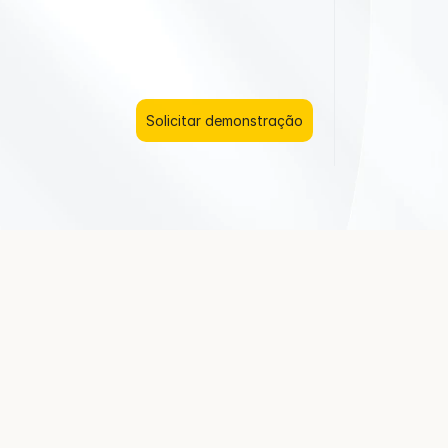
e
r
e
ç
a
a
t
u
a
l
i
z
a
ç
õ
e
s
c
l
a
r
a
s
d
e
e
n
t
r
e
g
a
,
c
e
n
t
r
a
l
i
z
e
e
v
e
n
t
i
c
o
s
e
a
c
o
m
p
a
n
h
e
p
e
d
i
d
o
s
e
m
t
e
m
p
o
r
e
a
l
a
t
r
a
v
é
s
d
e
e
x
p
e
r
i
ê
n
c
i
a
m
o
d
e
r
n
a
e
p
e
r
s
o
n
a
l
i
z
a
d
a
.
Solicitar demonstração
d
o
o
c
l
i
e
n
t
e
n
ã
o
s
a
b
o
p
e
d
i
d
o
,
e
l
e
p
r
o
c
u
r
a