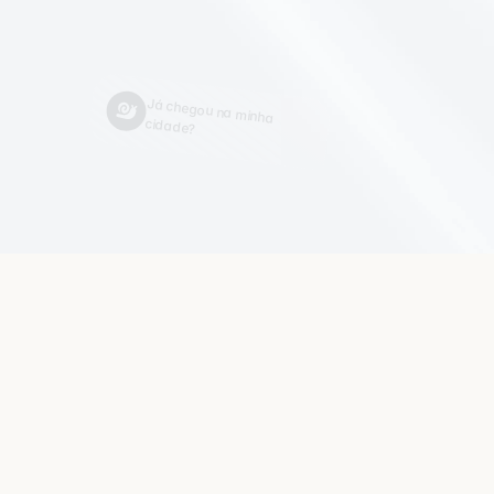
O
f
l
o
g
í
s
Já chegou na minha 
cidade?
Q
u
a
n
e
s
t
á