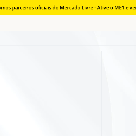
mos parceiros oficiais do Mercado Livre - Ative o ME1 e v
e
a
m
e
n
t
o
q
u
e
m
s
i
n
f
o
r
m
a
d
o
s
e
e
f
o
c
a
d
a
s