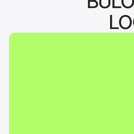
BULO
LO
Algumas das funcional
que você terá ao usar  
transportadora por mei