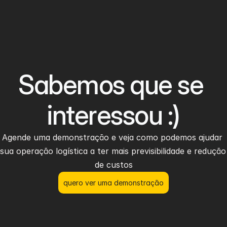
Sabemos que se 
interessou :)
Agende uma demonstração e veja como podemos ajudar 
sua operação logística a ter mais previsibilidade e redução 
de custos
quero ver uma demonstração