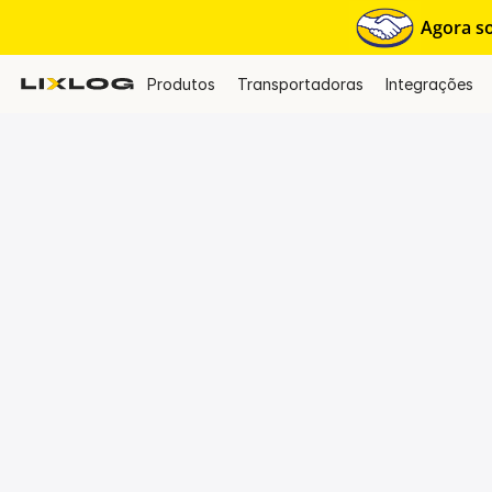
Agora so
Produtos
Transportadoras
Integrações