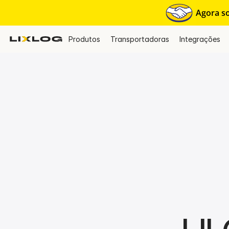
Agora so
Produtos
Transportadoras
Integrações