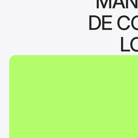
MAN
DE C
L
Algumas das funcional