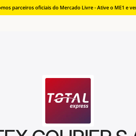
mos parceiros oficiais do Mercado Livre - Ative o ME1 e v