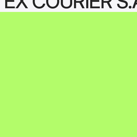
TEX COURIER S.
onalidades 
Cotação de fre
sar  essa 
Por conexão via API
 meio da 
Rastreamento
Rastrear e gerenciar
sejam entregues ao c