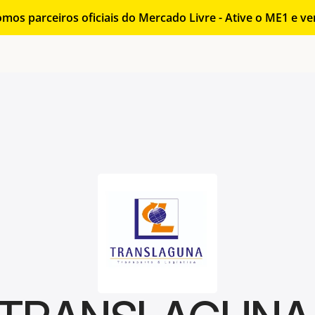
mos parceiros oficiais do Mercado Livre - Ative o ME1 e v