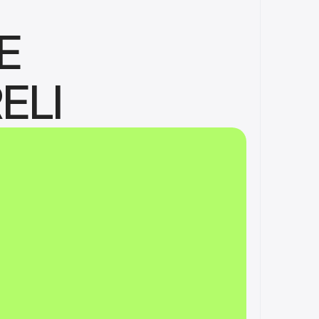
 
ELI
te
 ou por tabela