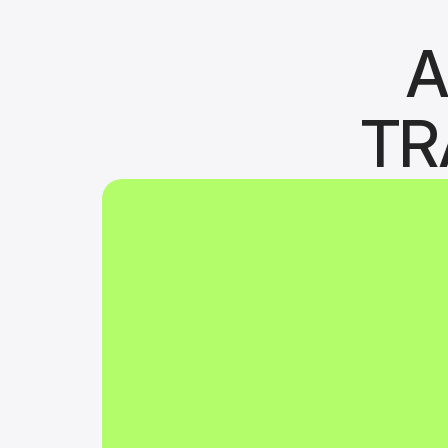
A
TR
Algumas das funci