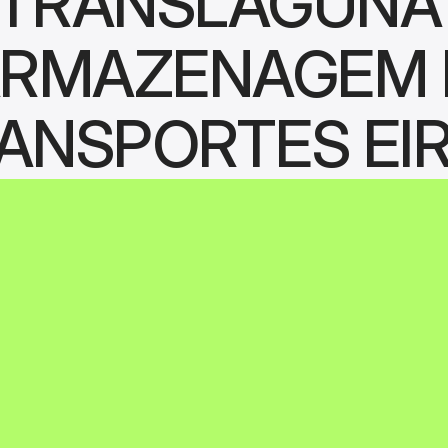
TRANSLAGUNA 
RMAZENAGEM E
ANSPORTES EIR
onalidades 
Cotação de fre
Por conexão via API